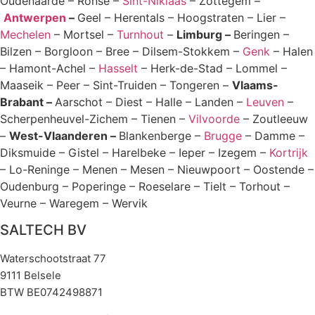
Oudenaarde – Ronse –
Sint-Niklaas
– Zottegem –
Antwerpen
–
Geel – Herentals – Hoogstraten – Lier –
Mechelen
– Mortsel –
Turnhout
–
Limburg –
Beringen –
Bilzen – Borgloon – Bree – Dilsem-Stokkem –
Genk
– Halen
– Hamont-Achel –
Hasselt
– Herk-de-Stad – Lommel –
Maaseik – Peer – Sint-Truiden – Tongeren –
Vlaams-
Brabant –
Aarschot – Diest – Halle – Landen –
Leuven
–
Scherpenheuvel-Zichem – Tienen –
Vilvoorde
– Zoutleeuw
–
West-Vlaanderen –
Blankenberge –
Brugge
– Damme –
Diksmuide – Gistel – Harelbeke – Ieper – Izegem –
Kortrijk
– Lo-Reninge – Menen – Mesen – Nieuwpoort – Oostende –
Oudenburg – Poperinge – Roeselare – Tielt – Torhout –
Veurne – Waregem – Wervik
SALTECH BV
Waterschootstraat 77
9111 Belsele
BTW BE0742498871