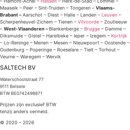
– Hamont-Achel –
Hasselt
– Herk-de-Stad – Lommel –
Maaseik – Peer – Sint-Truiden – Tongeren –
Vlaams-
Brabant –
Aarschot – Diest – Halle – Landen –
Leuven
–
Scherpenheuvel-Zichem – Tienen –
Vilvoorde
– Zoutleeuw
–
West-Vlaanderen –
Blankenberge –
Brugge
– Damme –
Diksmuide – Gistel – Harelbeke – Ieper – Izegem –
Kortrijk
– Lo-Reninge – Menen – Mesen – Nieuwpoort – Oostende –
Oudenburg – Poperinge – Roeselare – Tielt – Torhout –
Veurne – Waregem – Wervik
SALTECH BV
Waterschootstraat 77
9111 Belsele
BTW BE0742498871
Prijzen zijn exclusief BTW
tenzij anders vermeld.
© 2020 – 2026